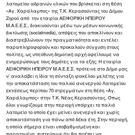
λατομείου αδρανών υλικών που βρίσκεται στη θέση
«Αγ. Χαράλαμπος» της Τ.Κ. Κερασούντας του Δήμου
Ζηρού από την εταιρία ΑΕΙΦΟΡΙΚΗ ΗΠΕΙΡΟΥ
Μ.Α.Ε.Ε.Σ., διακινούνται μέσω των μέσων κοινωνικής
δικτύωσης (socialmedia), απόψεις που αποκλίνουν και
διαστρεβλώνουν την πραγματικότητα και εντέλει
παραπληροφορούν και προκαλούν σύγχυση στους
πολίτες, ως υπεύθυνη δημοτική αρχή οφείλουμε να
ενημερώσουμε τους δημότες για τα εξής: Η εταιρία
ΑΕΙΦΟΡΙΚΗ ΗΠΕΙΡΟΥ Μ.Α.Ε.Ε.Σ. πρότεινε στο Δήμο μας
ν’ αναλάβει η ίδια τη σύνταξη φακέλου μελέτης για
την αποκατάσταση του παλιού ανενεργού Λατομείου
εκτάσεως περίπου 70 στρεμμάτων στη θέση «Αγ.
Χαράλαμπος» στην Τ.Κ. Νέας Κερασούντας. Όπως
όλοι γνωρίζουμε στην περιοχή υπάρχει το παλιό
λατομείο το οποίο έχει μείνει ανενεργό και χωρίς
αποκατάσταση για πάνω από δέκα έτη. Στην περιοχή,
η οποία σήμερα είναι υποβαθμισμένη και
παρατημένη, πιστεύουμε ότι θα πρέπει να