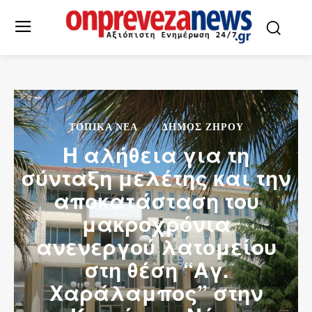
ΤΟΠΙΚΆ ΝΈΑ
ΔΉΜΟΣ ΖΗΡΟΎ
Η αλήθεια για τη
σύνταξη μελέτης και την
αποκατάσταση του
μακροχρόνια
ανενεργού λατομείου
στη θέση “Αγ.
Χαράλαμπος” στην