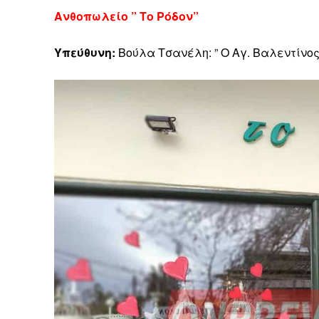
Ανθοπωλείο ” Το Ρόδον”
Υπεύθυνη:
Βούλα Τσανέλη: ” Ο Αγ. Βαλεντίνος