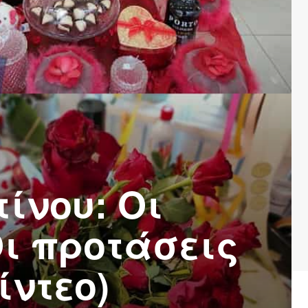
ίνου: Οι
Οι προτάσεις
ντεο)