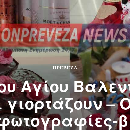
ΠΡΕΒΕΖΑ
ου Αγίου Βαλεντ
 γιορτάζουν – 
(φωτογραφίες-βί