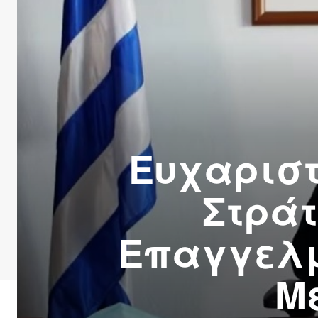
Ευχαριστ
Στράτ
Επαγγελμ
Μ