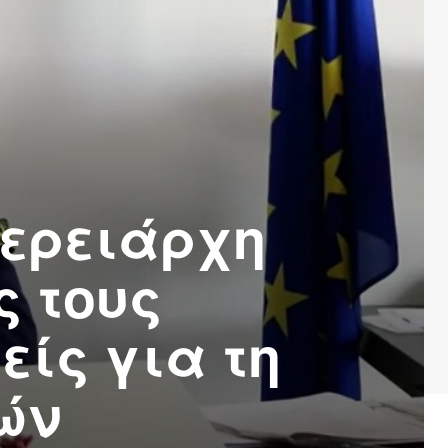
φερειάρχη
ς τους
ίς για τη
ών