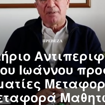
ΠΡΕΒΕΖΑ
ήριο Αντιπερι
ου Ιωάννου προ
ατίες Μεταφορε
εταφορά Μαθητ