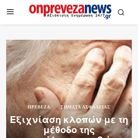
ΠΡΕΒΕΖΑ
ΣΩΜΑΤΑ ΑΣΦΑΛΕΙΑΣ
Εξιχνίαση κλοπών με τη
μέθοδο της