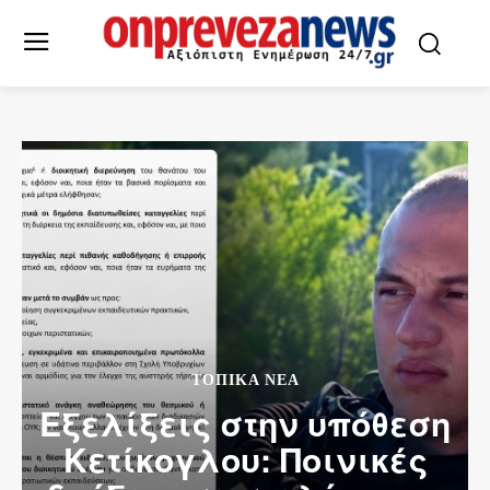
ΤΟΠΙΚΆ ΝΈΑ
Εξελίξεις στην υπόθεση
Κετίκογλου: Ποινικές