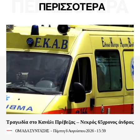
ΠΕΡΙΣΣΟΤΕΡΑ
ΠΕΡΙΣΣΟΤΕΡΑ
Τραγωδία στο Κανάλι Πρέβεζας – Νεκρός 65χρονος άνδρας
ΟΜΑΔΑ ΣΥΝΤΑΞΗΣ
-
Πέμπτη 6 Αυγούστου 2026 - 15:59