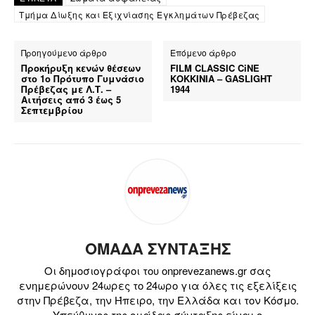
Τμήμα Δίωξης και Εξιχνίασης Εγκλημάτων Πρέβεζας
Προηγούμενο άρθρο
Επόμενο άρθρο
Προκήρυξη κενών θέσεων
FILM CLASSIC CiNE
στο 1ο Πρότυπο Γυμνάσιο
ΚΟΚΚΙΝΙΑ – GASLIGHT
Πρέβεζας με Λ.Τ. –
1944
Αιτήσεις από 3 έως 5
Σεπτεμβρίου
ΟΜΑΔΑ ΣΥΝΤΑΞΗΣ
Οι δημοσιογράφοι του onprevezanews.gr σας
ενημερώνουν 24ωρες το 24ωρο για όλες τις εξελίξεις
στην Πρέβεζα, την Ήπειρο, την Ελλάδα και τον Κόσμο.
Υπεύθυνος της ομάδας σύνταξης είναι ο