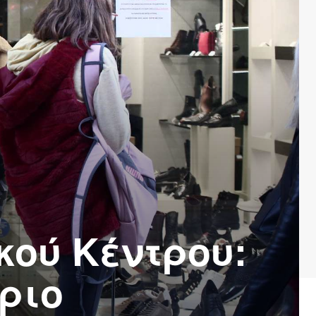
κού Κέντρου:
ριο