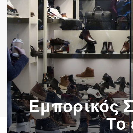
Εμπορικός Σ
Το