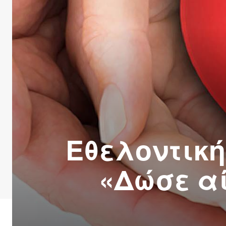
Εθελοντική
«Δώσε α