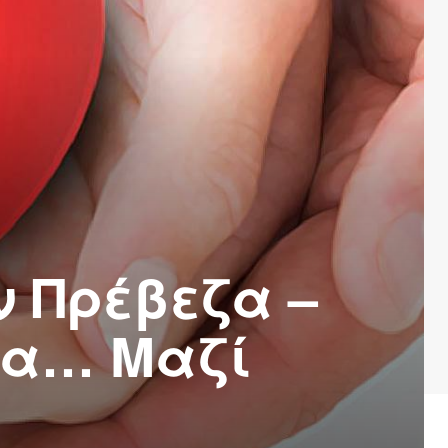
ν Πρέβεζα –
δα… Μαζί