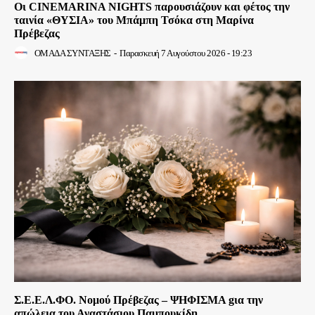
Οι CINEMARINA NIGHTS παρουσιάζουν και φέτος την
ταινία «ΘΥΣΙΑ» του Μπάμπη Τσόκα στη Μαρίνα
Πρέβεζας
ΟΜΑΔΑ ΣΥΝΤΑΞΗΣ
-
Παρασκευή 7 Αυγούστου 2026 - 19:23
Σ.Ε.Ε.Λ.ΦΟ. Νομού Πρέβεζας – ΨΗΦΙΣΜΑ gια την
απώλεια του Αναστάσιου Παμπουκίδη