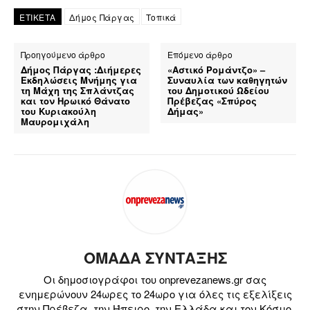
ΕΤΙΚΕΤΑ
Δήμος Πάργας
Τοπικά
Προηγούμενο άρθρο
Επόμενο άρθρο
Δήμος Πάργας :Διήμερες
«Αστικό Ρομάντζο» –
Εκδηλώσεις Μνήμης για
Συναυλία των καθηγητών
τη Μάχη της Σπλάντζας
του Δημοτικού Ωδείου
και τον Ηρωικό Θάνατο
Πρέβεζας «Σπύρος
του Κυριακούλη
Δήμας»
Μαυρομιχάλη
ΟΜΑΔΑ ΣΥΝΤΑΞΗΣ
Οι δημοσιογράφοι του onprevezanews.gr σας
ενημερώνουν 24ωρες το 24ωρο για όλες τις εξελίξεις
στην Πρέβεζα, την Ήπειρο, την Ελλάδα και τον Κόσμο.