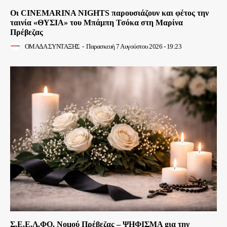
Οι CINEMARINA NIGHTS παρουσιάζουν και φέτος την
ταινία «ΘΥΣΙΑ» του Μπάμπη Τσόκα στη Μαρίνα
Πρέβεζας
ΟΜΑΔΑ ΣΥΝΤΑΞΗΣ
-
Παρασκευή 7 Αυγούστου 2026 - 19:23
Σ.Ε.Ε.Λ.ΦΟ. Νομού Πρέβεζας – ΨΗΦΙΣΜΑ gια την