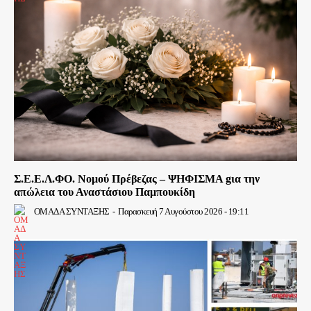
Σ.Ε.Ε.Λ.ΦΟ. Νομού Πρέβεζας – ΨΗΦΙΣΜΑ gια την
απώλεια του Αναστάσιου Παμπουκίδη
ΟΜΑΔΑ ΣΥΝΤΑΞΗΣ
-
Παρασκευή 7 Αυγούστου 2026 - 19:11