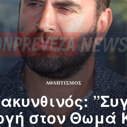
ΑΘΛΗΤΙΣΜΌΣ
Ζακυνθινός: ”Συ
λογή στον Θωμά