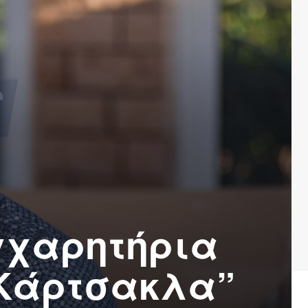
γχαρητήρια
 Κάρτσακλα”