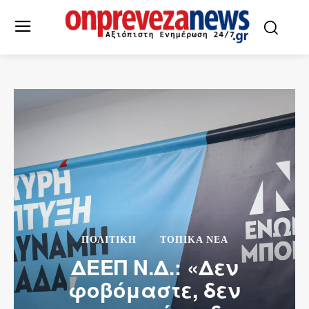
ΠΟΛΙΤΙΚΗ
ΤΟΠΙΚΆ ΝΈΑ
ΔΕΕΠ Ν.Δ.: «Δεν
φοβόμαστε, δεν