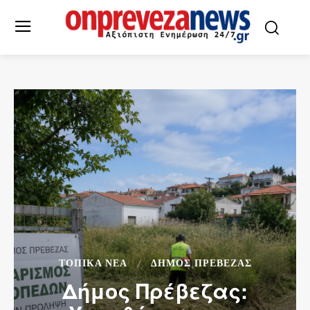
ΤΟΠΙΚΆ ΝΈΑ
ΔΉΜΟΣ ΠΡΈΒΕΖΑΣ
Δήμος Πρέβεζας: