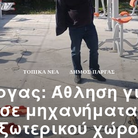
ΤΟΠΙΚΆ ΝΈΑ
ΔΉΜΟΣ ΠΆΡΓΑΣ
ργας: Άθληση γι
ησε μηχανήματα
ξωτερικού χώρ