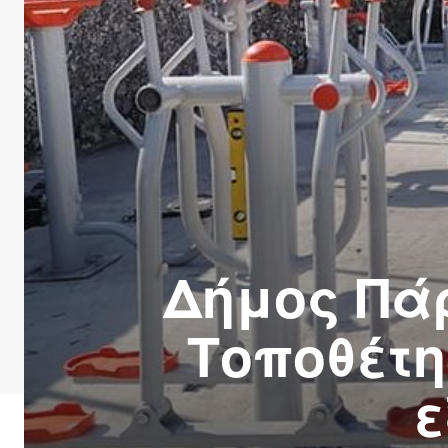
Δήμος Πά
Τοποθέτ
ε