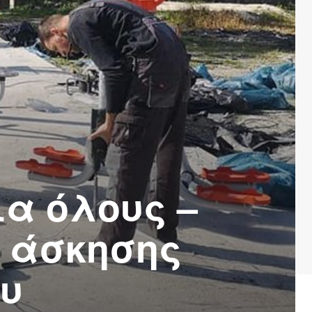
α όλους –
 άσκησης
ου