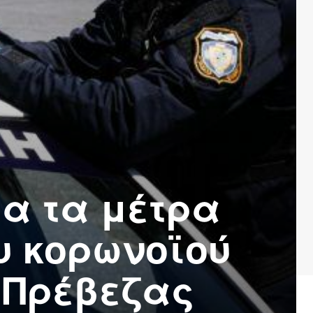
α τα μέτρα
υ κορωνοϊού
Ε Πρέβεζας