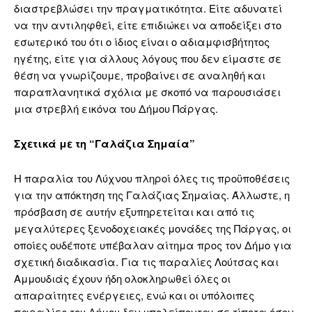
διαστρεβλώσει την πραγματικότητα. Είτε αδυνατεί
να την αντιληφθεί, είτε επιδιώκει να αποδείξει στο
εσωτερικό του ότι ο ίδιος είναι ο αδιαμφισβήτητος
ηγέτης, είτε για άλλους λόγους που δεν είμαστε σε
θέση να γνωρίζουμε, προβαίνει σε αναληθή και
παραπλανητικά σχόλια με σκοπό να παρουσιάσει
μια στρεβλή εικόνα του Δήμου Πάργας.
Σχετικά με τη “Γαλάζια Σημαία”
Η παραλία του Λύχνου πληροί όλες τις προϋποθέσεις
για την απόκτηση της Γαλάζιας Σημαίας. Άλλωστε, η
πρόσβαση σε αυτήν εξυπηρετείται και από τις
μεγαλύτερες ξενοδοχειακές μονάδες της Πάργας, οι
οποίες ουδέποτε υπέβαλαν αίτημα προς τον Δήμο για
σχετική διαδικασία. Για τις παραλίες Λούτσας και
Αμμουδιάς έχουν ήδη ολοκληρωθεί όλες οι
απαραίτητες ενέργειες, ενώ και οι υπόλοιπες
παραλίες του Δήμου δεν υπολείπονται σε τίποτα όσον