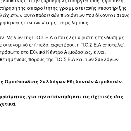
 δυσκολίες στην εύρυθμη λειτουργία τους, εφόσον η
ατήρηση της απαραίτητης γραμματειακής υποστήριξης
ελάχιστων ανταποδοτικών προϊόντων που δίνονται στους
ηση και επικοινωνία με τα μέλη τους.
ων- Μελών της Π.Ο.Σ.Ε.Α αποτελεί ύψιστη επένδυση με
 οικονομικό επίπεδο, αφετέρου, η Π.Ο.Σ.Ε.Α αποτελεί
όσωπο στο Εθνικό Κέντρο Αιμοδοσίας, είναι
θετημένους πόρους της Π.Ο.Σ.Ε.Α και των Συλλόγων-
ας Ομοσπονδίας Συλλόγων Εθελοντών Αιμοδοτών.
φίσματος, για την απάντηση και τις σχετικές σας
χετικά.