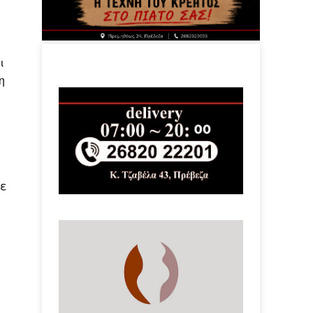
ι
η
τε