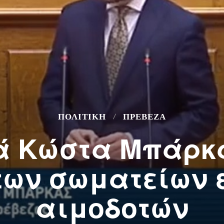
ΠΟΛΙΤΙΚΗ
ΠΡΕΒΕΖΑ
 Κώστα Μπάρκα
των σωματείων 
αιμοδοτών