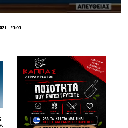
21 - 20:00
ς
ων