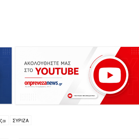
εζα
ΣΥΡΙΖΑ