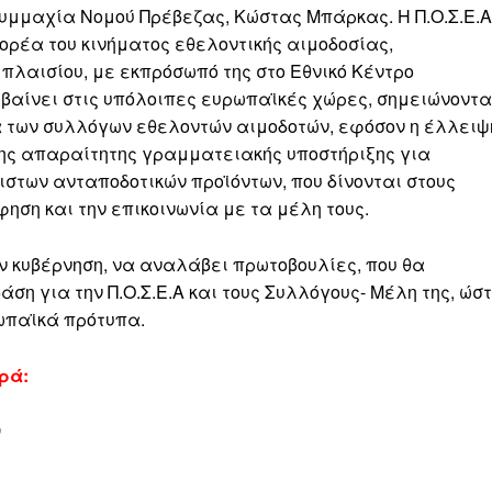
Συμμαχία Νομού Πρέβεζας, Κώστας Μπάρκας. Η Π.Ο.Σ.Ε.Α
ρέα του κινήματος εθελοντικής αιμοδοσίας,
 πλαισίου, με εκπρόσωπό της στο Εθνικό Κέντρο
υμβαίνει στις υπόλοιπες ευρωπαϊκές χώρες, σημειώνοντα
α των συλλόγων εθελοντών αιμοδοτών, εφόσον η έλλειψ
της απαραίτητης γραμματειακής υποστήριξης για
στων ανταποδοτικών προϊόντων, που δίνονται στους
ηση και την επικοινωνία με τα μέλη τους.
ν κυβέρνηση, να αναλάβει πρωτοβουλίες, που θα
ση για την Π.Ο.Σ.Ε.Α και τους Συλλόγους- Μέλη της, ώσ
ωπαϊκά πρότυπα.
ορά:
ν