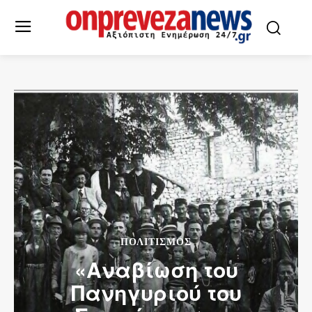
ΠΟΛΙΤΙΣΜΌΣ
«Αναβίωση του
Πανηγυριού του