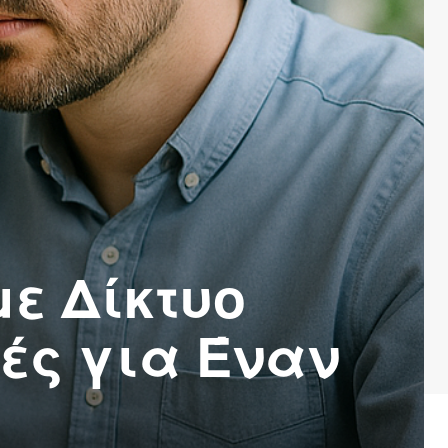
ε Δίκτυο
ές για Έναν