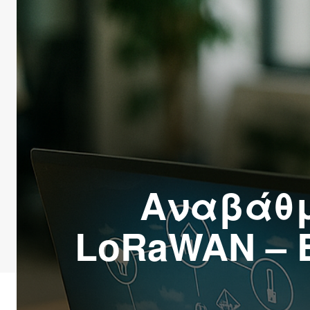
Αναβάθμ
LoRaWAN – 