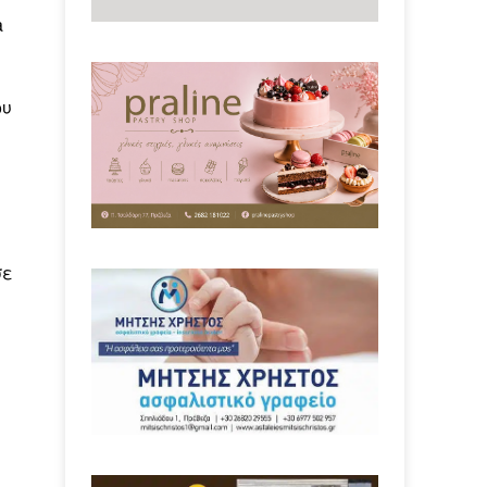
a
ου
σε