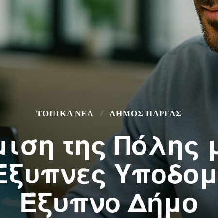
ΤΟΠΙΚΆ ΝΈΑ
ΔΉΜΟΣ ΠΆΡΓΑΣ
ιση της Πόλης μ
Έξυπνες Υποδομ
Έξυπνο Δήμο