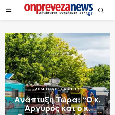
ΔΗΜΟΤΙΚΕΣ ΕΚΛΟΓΕΣ
Ανάπτυξη Τώρα: “Ο κ.
Αργυρός και ο κ.