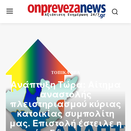
ΤΟΠΙΚΆ ΝΈΑ
Ανάπτυξη Τώρα: Αίτημα
αναστολής
πλειστηριασμού κύριας
κατοικίας συμπολίτη
μας. Επιστολή έστειλε η