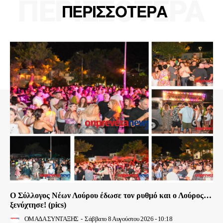
ΠΕΡΙΣΣΟΤΕΡΑ
ΠΕΡΙΣΣΟΤΕΡΑ
Ο Σύλλογος Νέων Λούρου έδωσε τον ρυθμό και ο Λούρος…
ξενύχτησε! (pics)
ΟΜΑΔΑ ΣΥΝΤΑΞΗΣ
-
Σάββατο 8 Αυγούστου 2026 - 10:18