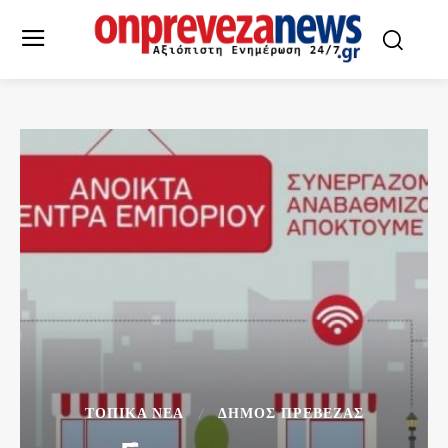
ΤΟΠΙΚΆ ΝΈΑ
ΔΉΜΟΣ ΠΡΈΒΕΖΑΣ