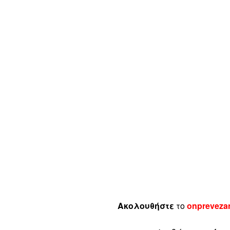
Ακολουθήστε
το
onpreveza