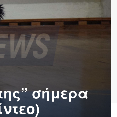
της” σήμερα
ίντεο)