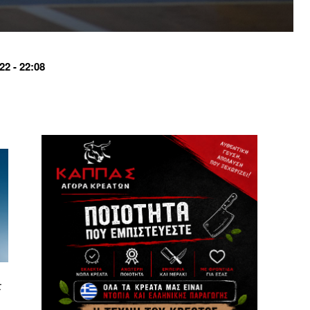
2 - 22:08
τ