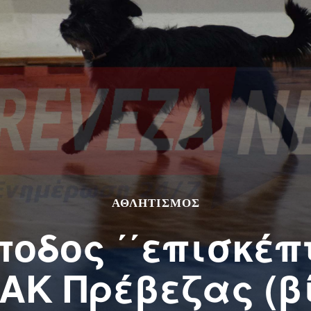
ΑΘΛΗΤΙΣΜΌΣ
ποδος ΄΄επισκέπ
ΑΚ Πρέβεζας (β