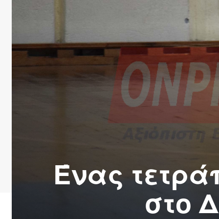
Ένας τετρά
στο Δ