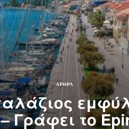
ΑΡΘΡΑ
γαλάζιος εμφύλ
– Γράφει το Epir